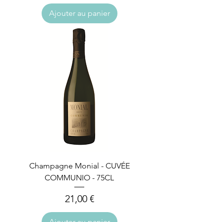
Ajouter au panier
Champagne Monial - CUVÉE
COMMUNIO - 75CL
Prix
21,00 €
Ajouter au panier