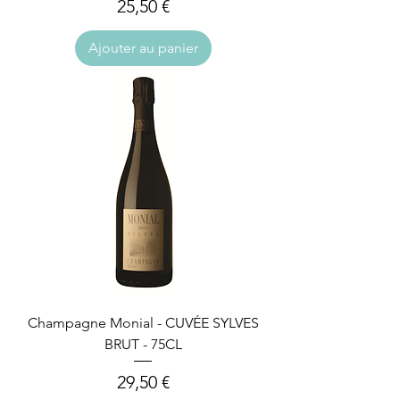
Prix
25,50 €
Ajouter au panier
Champagne Monial - CUVÉE SYLVES
BRUT - 75CL
Prix
29,50 €