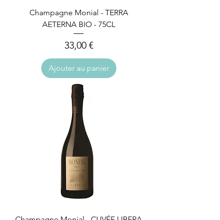
Champagne Monial - TERRA
AETERNA BIO - 75CL
Prix
33,00 €
Ajouter au panier
Champagne Monial - CUVÉE LIBERA