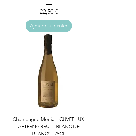
Prix
22,50 €
Ajouter au panier
Champagne Monial - CUVÉE LUX
AETERNA BRUT - BLANC DE
BLANCS - 75CL