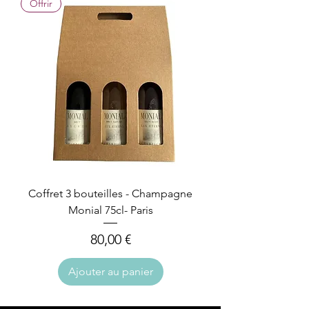
Offrir
Coffret 3 bouteilles - Champagne
Monial 75cl- Paris
Prix
80,00 €
Ajouter au panier