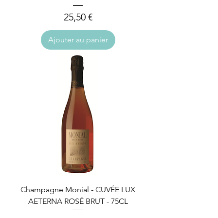
Prix
25,50 €
Ajouter au panier
Champagne Monial - CUVÉE LUX
AETERNA ROSÉ BRUT - 75CL