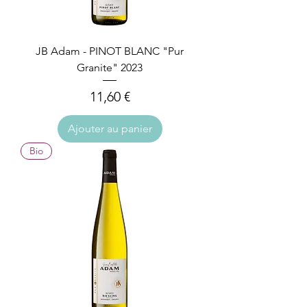
JB Adam - PINOT BLANC "Pur
Granite" 2023
Prix
11,60 €
Ajouter au panier
Bio