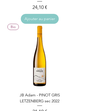
Prix
24,10 €
Ajouter au panier
Bio
JB Adam - PINOT GRIS
LETZENBERG sec 2022