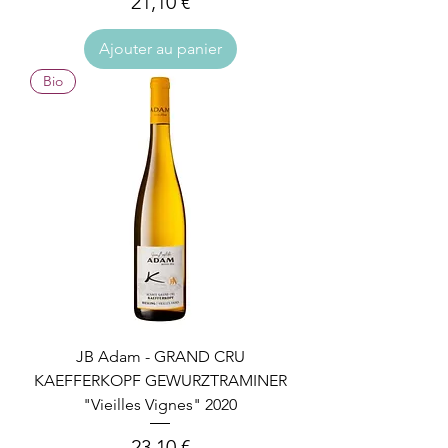
Prix
21,10 €
Ajouter au panier
Bio
JB Adam - GRAND CRU
KAEFFERKOPF GEWURZTRAMINER
"Vieilles Vignes" 2020
Prix
23,10 €