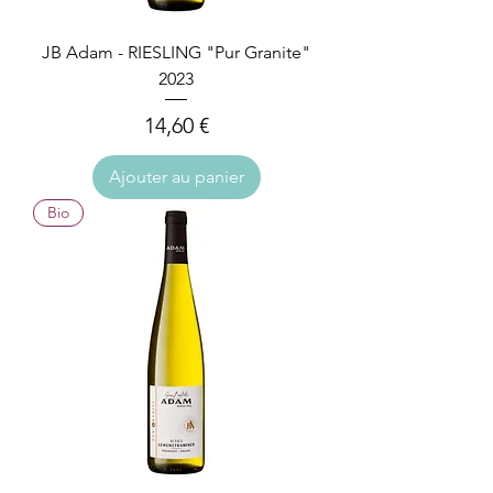
JB Adam - RIESLING "Pur Granite"
2023
Prix
14,60 €
Ajouter au panier
Bio