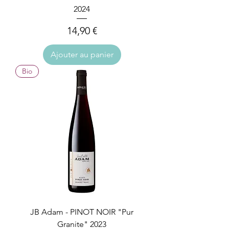
2024
Prix
14,90 €
Ajouter au panier
Bio
JB Adam - PINOT NOIR "Pur
Granite" 2023