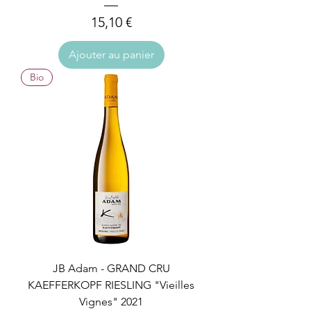
Prix
15,10 €
Ajouter au panier
Bio
JB Adam - GRAND CRU
KAEFFERKOPF RIESLING "Vieilles
Vignes" 2021