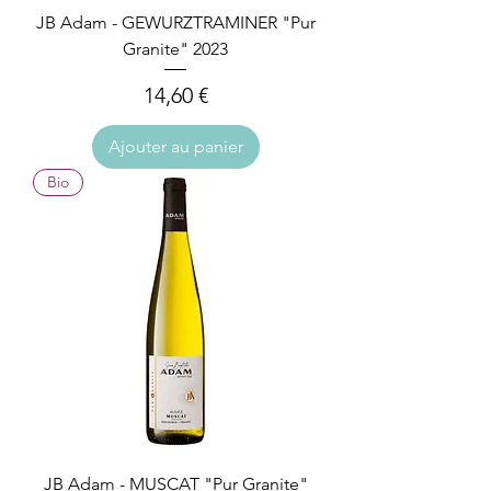
JB Adam - GEWURZTRAMINER "Pur
Granite" 2023
Prix
14,60 €
Ajouter au panier
Bio
JB Adam - MUSCAT "Pur Granite"