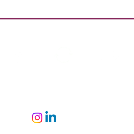
l'empreinte carbone.
Vins en stock
Satisfait ou
Livraison rapide
remboursé
Colissimo-UPS-
Transporteur
Offerte à partir de
10 cartons ou 650 €