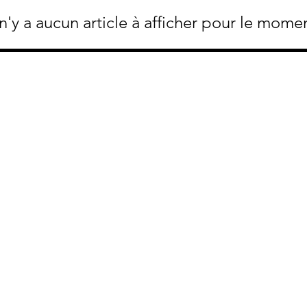
 n'y a aucun article à afficher pour le mome
Vinidylle propose depuis 14 ans
e
sélectionnés auprès de vigneron
exigence de qualité, d'authenticit
utique
Nos valeurs :
de
Une offre uniquement de vins bi
culture raisonnée en accord avec 
nécessaire préservation et prote
Des relations étroites et privilég
et nos clients.
Nos engagements :
Un service client réactif et à votr