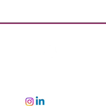
Une livraison rapide, soignée et 
l'empreinte carbone.
Vins en stock
Satisfait ou
Livraison rapide
remboursé
Colissimo-UPS-
Transporteur
Offerte à partir de
10 cartons ou 650 €