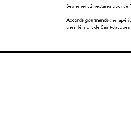
Seulement 2 hectares pour ce Pe
Accords gourmands :
en apérit
persillé, noix de Saint-Jacques 
Bienvenu
sur la bo
en ligne 
Vinidylle