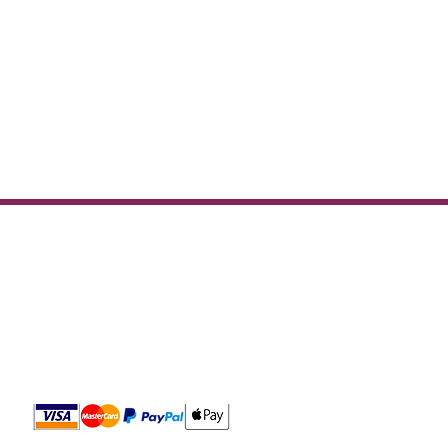
iées avec nos vigneron(nes)
e écoute.
optimisée pour réduire
Paiement sécurisé