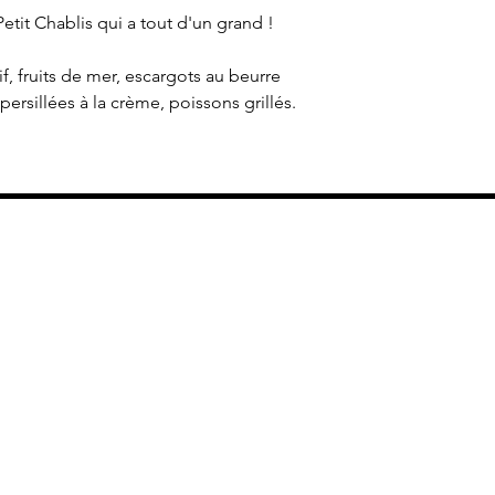
Servir frais à 12 C°
reflets verts.
Jacques persillées à l
tit Chablis qui a tout d'un grand !
Nez : fin et frais ave
Médaille d'or au con
blanches. Arômes pla
2019 !
if, fruits de mer, escargots au beurre
Bouche : marquée par 
Sélection Cuisine et
persillées à la crème, poissons grillés.
véritable Petit Chablis
Octobre 2019
Vinidylle propose depuis 14 ans
e
sélectionnés auprès de vigneron
exigence de qualité, d'authenticit
utique
Nos valeurs :
de
Une offre uniquement de vins bi
culture raisonnée en accord avec 
nécessaire préservation et prote