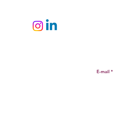
Offerte à partir de
10 cartons ou 650 €
INSCRIVEZ-VO
A PROPOS
NEWSLE
Mentions légales
Conditions générales de vente
Politique de confidentialité
Vinidylle 2026
©
tous
droits
réservés