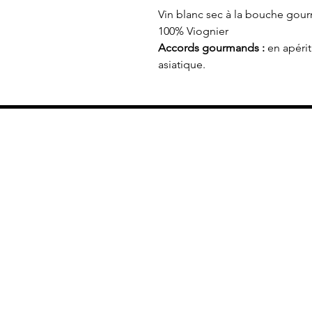
Vin blanc sec à la bouche gourm
100% Viognier
Accords gourmands :
en apérit
asiatique.
Bienvenu
sur la bo
en ligne 
Vinidylle