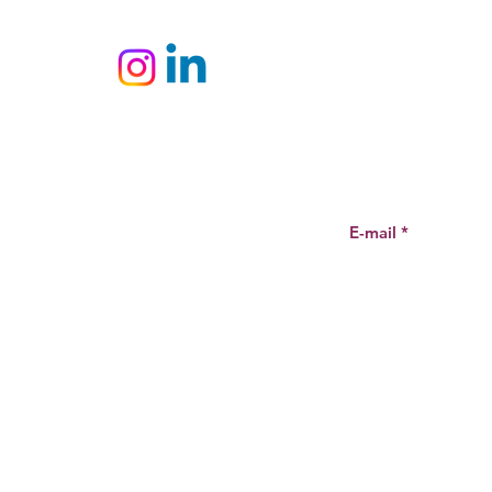
10 cartons ou 650 €
INSCRIVEZ-VO
A PROPOS
NEWSLE
Mentions légales
Conditions générales de vente
Politique de confidentialité
Vinidylle 2026
©
tous
droits
réservés
ereux pour la santé, consommer avec modération. En
accédant à nos offres vous décl