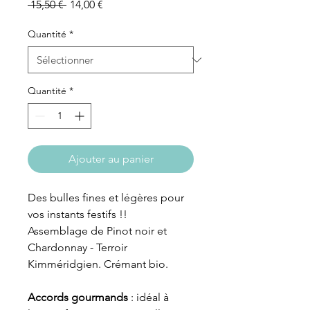
Prix
Prix
 15,50 € 
14,00 €
original
promotionnel
Quantité
*
Quantité
*
Ajouter au panier
Des bulles fines et légères pour
vos instants festifs !!
Assemblage de Pinot noir et
Chardonnay - Terroir
Kimméridgien. Crémant bio.
Accords gourmands
: idéal à